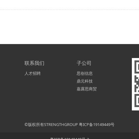
联系我们
子公司
人才招聘
思创信息
鼎元科技
嘉露思商贸
©版权所有STRENGTHGROUP
粤ICP备19149449号