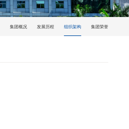
集团概况
发展历程
组织架构
集团荣誉