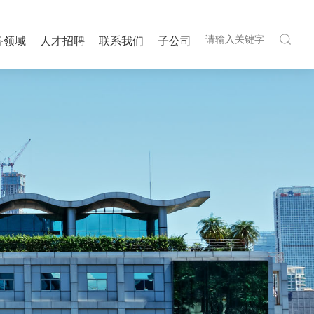
务领域
人才招聘
联系我们
子公司