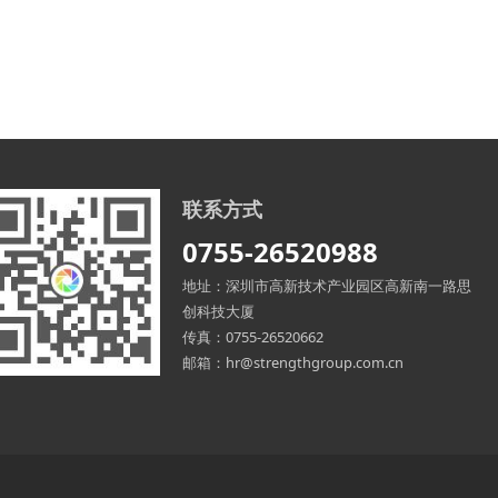
联系方式
0755-26520988
地址：深圳市高新技术产业园区高新南一路思
创科技大厦
传真：0755-26520662
邮箱：hr@strengthgroup.com.cn