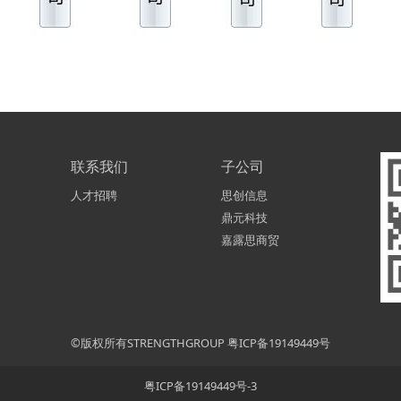
联系我们
子公司
人才招聘
思创信息
鼎元科技
嘉露思商贸
©版权所有STRENGTHGROUP
粤ICP备19149449号
粤ICP备19149449号-3